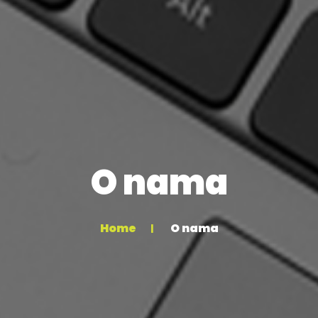
O nama
Home
O nama