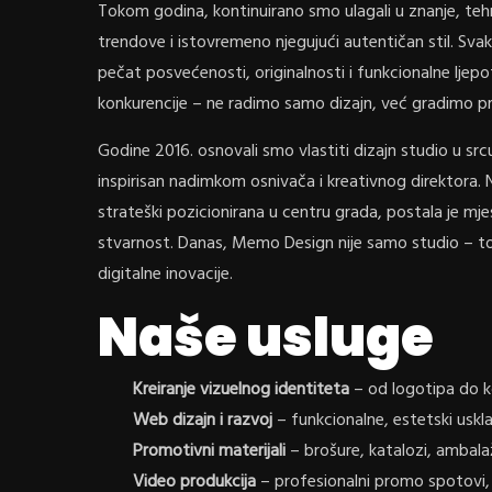
Tokom godina, kontinuirano smo ulagali u znanje, teh
trendove i istovremeno njegujući autentičan stil. Svaki
pečat posvećenosti, originalnosti i funkcionalne ljep
konkurencije – ne radimo samo dizajn, već gradimo pri
Godine 2016. osnovali smo vlastiti dizajn studio u 
inspirisan nadimkom osnivača i kreativnog direktora. 
strateški pozicionirana u centru grada, postala je mje
stvarnost. Danas, Memo Design nije samo studio – to j
digitalne inovacije.
Naše usluge
Kreiranje vizuelnog identiteta
– od logotipa do k
Web dizajn i razvoj
– funkcionalne, estetski uskl
Promotivni materijali
– brošure, katalozi, ambalaža
Video produkcija
– profesionalni promo spotovi, a