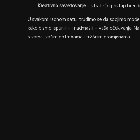
Kreativno savjetovanje
– strateški pristup brendi
U svakom radnom satu, trudimo se da spojimo moder
kako bismo ispunili – i nadmašili – vaša očekivanja. Na
s vama, vašim potrebama i tržišnim promjenama.
Dobrodošli u Memo Design – mjesto gdje dizajn ima du
Graphic Design
Web Design & developed
Logo design & branding
Muhamed Bećar- Memo
CEO / Graphic Designer