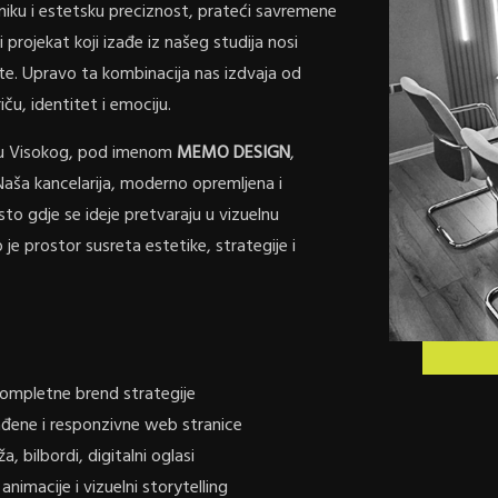
niku i estetsku preciznost, prateći savremene
 projekat koji izađe iz našeg studija nosi
ote. Upravo ta kombinacija nas izdvaja od
ču, identitet i emociju.
srcu Visokog, pod imenom
MEMO DESIGN
,
Naša kancelarija, moderno opremljena i
sto gdje se ideje pretvaraju u vizuelnu
e prostor susreta estetike, strategije i
ompletne brend strategije
ađene i responzivne web stranice
, bilbordi, digitalni oglasi
nimacije i vizuelni storytelling