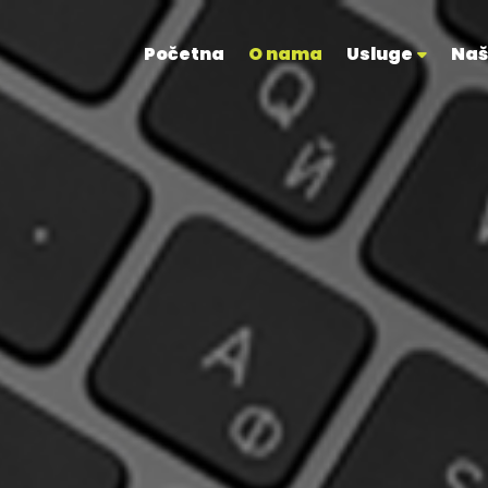
Početna
O nama
Usluge
Naš