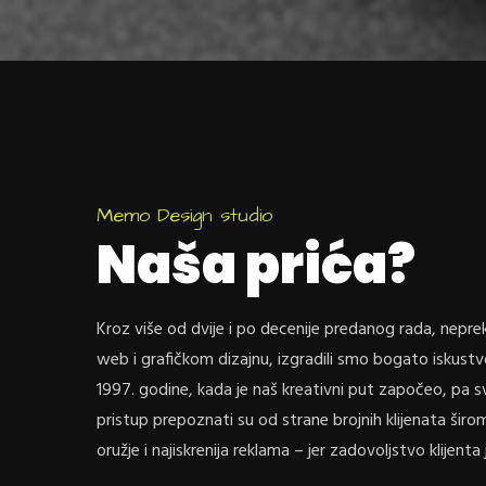
Memo Design studio
Naša prića?
Kroz više od dvije i po decenije predanog rada, nepr
web i grafičkom dizajnu, izgradili smo bogato iskustv
1997. godine, kada je naš kreativni put započeo, pa sv
pristup prepoznati su od strane brojnih klijenata širo
oružje i najiskrenija reklama – jer zadovoljstvo klijenta 