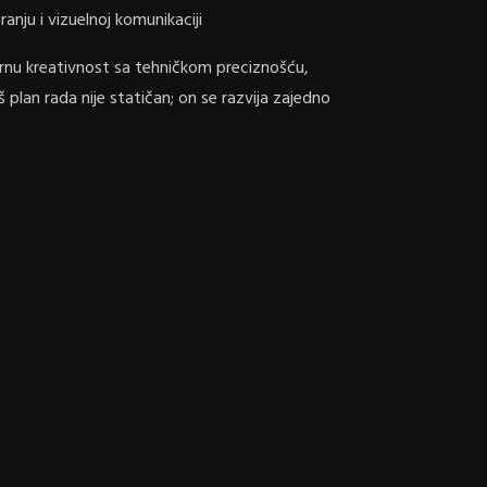
ranju i vizuelnoj komunikaciji
nu kreativnost sa tehničkom preciznošću,
š plan rada nije statičan; on se razvija zajedno
šu, a ideje postaju stvarnost.