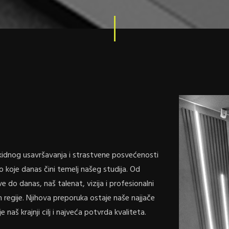
ekidnog usavršavanja i strastvene posvećenosti
o koje danas čini temelj našeg studija. Od
e do danas, naš talenat, vizija i profesionalni
m regije. Njihova preporuka ostaje naše najjače
je naš krajnji cilj i najveća potvrda kvaliteta.